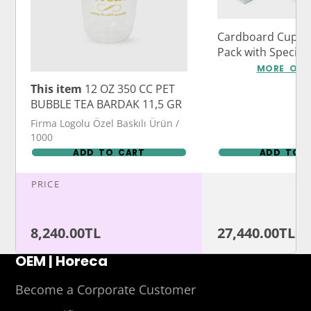
Cardboard Cup Ca
Pack with Specia
Logo Print
MORE OPT
This item
12 OZ 350 CC PET
BUBBLE TEA BARDAK 11,5 GR
Firma Logolu Özel Baskılı Ürün /
1000
ADD TO CART
ADD TO 
PRICE
8,240.00TL
27,440.00TL
OEM | Horeca
Become a Corporate Customer