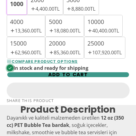
1000
4,400.00TL
8,880.00TL
4000
5000
10000
13,360.00TL
18,080.00TL
40,400.00TL
15000
20000
25000
62,960.00TL
85,360.00TL
107,920.00TL
COMPARE PRODUCT OPTIONS
In stock and ready for shipping
ADD TO CART
SHARE THIS PRODUCT
Product Description
Dayanıklı ve kaliteli malzemeden üretilen
12 oz (350
cc) PET Bubble Tea bardak
, soğuk içecekler,
milkshake, smoothie ve bubble tea servisleri için